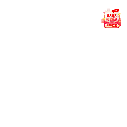
快船主帅泰伦卢迎来49岁生日真挚祝福送
在篮球界，泰伦·卢作为洛杉矶快船队的主教练，不仅以战术
智慧而闻名...
2026-07-02