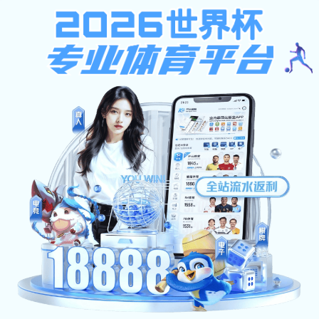
注册入口
江南jn体育官网
APP与网页版
入口｜畅享全球体育赛事与数
据服务
欢迎访问
江南jn体育官网
，提供全面覆盖足球、
篮球、电竞等项目的赛事资讯与数据内容， 支
持
APP下载
与
网页使用
，每日同步更新千场比
赛，聚焦热门体育内容， 助您轻松获取赛事动
态，掌握比赛节奏。