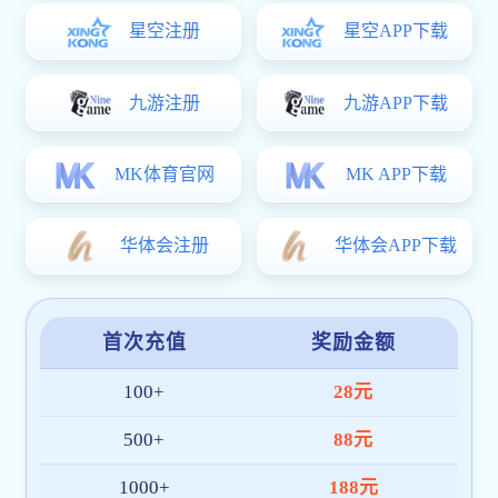
在2023年亚洲足球冠军联赛（亚冠）中，日本的两支
球队强势晋级四强，展现了东亚足球的实力与竞争
力。这一成就不仅彰显了日本足球的深厚底蕴和历
练，也为整个东亚地区的足球发展注入了新的活力。
本文将从战术水平、球员素质、俱乐部管理、以及对
外交流等四个方面进行详细阐述，分析日本球队在本
届亚冠中的表现如何体现出东亚足球的崛起与未来潜
力。通过这些角度，我们可以更深入地理解日本球队
成功背后的原因，以及它们如何成为亚洲足球舞台上
不可忽视的重要力量。