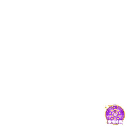
吸收到更多先进理念与技艺，从而进一步提升自身水
平。
此外，日本足协也越来越重视女足及青少年项目的发
展，通过举办各种形式的交流活动，将更多资源投入
到基层建设上。这样可以确保未来人才源源不断地涌
现，有助于形成良好的足球生态链，提高整个国家和
地区体育综合实力。
随着这种国际化趋势的发展，相信未来会有更多优秀
球员走向世界，而这些努力也必将在不久之后结出丰
硕成果，使东亚足球继续焕发光彩。
总结：
综上所述，在2023年亚洲冠军联赛中两支日本队伍强