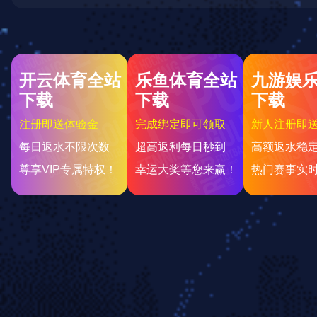
媒体之间。文章将从四个方面对戈登的回
反应。这些方面不仅有助于我们理解戈登
1、戈登与希勒鲁尼关系
戈登作为一名年轻球员，其职业生涯受到
而，这种关心有时可能被误解为干预，特
戈登表示，他十分尊重希勒和鲁尼对于足
赢得主帅的信任，并为球队贡献力量。
此外，戈登也提到，希望能够与这些伟大
赛。
2、球队内部决策机制
在现代足球中，教练组通常会根据球队训