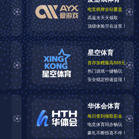
此番表态引发了广泛关注，尤其是在球迷和