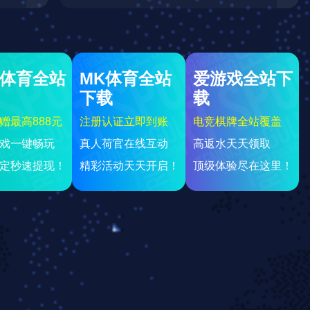
决策机制；首发阵容的重要性；球迷与媒体
杂性。
他们对青年球员表达意见是出于关心。然
，而不是外界评论。他希望通过自己的努力
能让自己不断进步，更好地适应高水平比
场并非单纯依赖某一位球员或外部评论者，