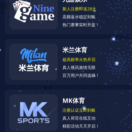
戈登回应希勒鲁尼言论称
2026-05-27 11:05
70 次阅读
首页
/
体育热讯
近日，戈登针对希勒和鲁尼的言论做出了