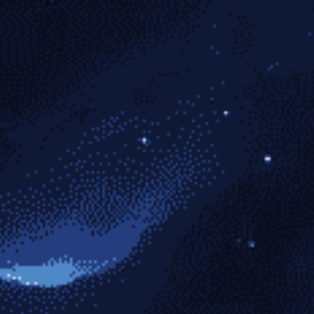
上一篇：
U16女足精彩表现连胜英法队展现…
延伸阅读