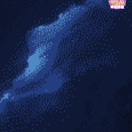
于表达自我的体现，而另一些人则质疑他是
，而另一部分则希望看到更多年轻人在赛场
各方声音的支持与认可。在这样的环境下，
明度的重要性。同时，这一事件引起了公众
更多支持，让整个足球环境更加健康发展。