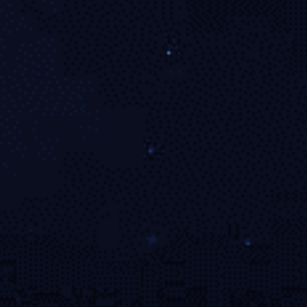
乐部皇家马德里主席弗洛伦蒂诺与欧洲...
若推动交易或将
尼斯·阿德托昆博）始终是焦点人物之一。近...