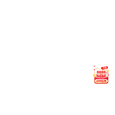
上一篇：
图多尔确认金斯本赛季仍将出战罗…
下一篇：
C罗在利雅得胜利对阵迪拜祈祷的
延伸阅读