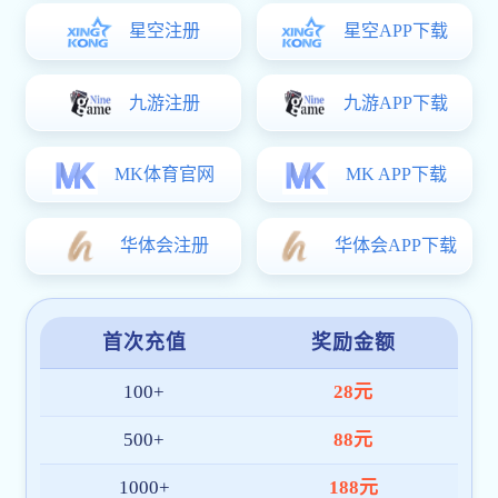
在最近的NBA赛季中，戈登的缺阵对掘金队的表现产
生了显著影响，尤其是对约基奇的发挥。本文将从四
个方面深入分析这一问题。首先，我们将探讨戈登缺
席对约基奇进攻端表现的直接影响；其次，分析戈登
的防守能力如何减轻约基奇在防守端的压力；第三，
我们会讨论其他球员如何承担起更多责任以分担约基
奇的压力；最后，结合阿德尔曼的观点，总结这种变
化对于球队整体实力和战术布置可能带来的长远影
响。通过这些分析，我们可以更好地理解戈登缺阵所
带来的多维度挑战，以及这对掘金队未来发展的潜在