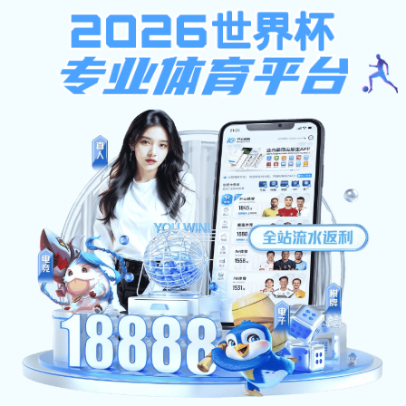
注册入口
江南jn体育官网
APP与网页版
入口｜畅享全球体育赛事与数
据服务
欢迎访问
江南jn体育官网
，提供全面覆盖足球、
篮球、电竞等项目的赛事资讯与数据内容， 支
持
APP下载
与
网页使用
，每日同步更新千场比
赛，聚焦热门体育内容， 助您轻松获取赛事动
态，掌握比赛节奏。