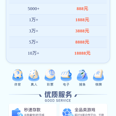
比赛规则并确保公平竞争。蒙哥马利特意提到裁判团
队在本场比赛中的表现，强调其准确判断给赛事带来
的公正氛围。在这场关键战役中，裁判基于现场情况
做出的及时决策，无疑让观众和球员都感受到了公平
竞技的重要性。
具体而言，这次点球机会源于一次明显的犯规行为。
当时国安前锋在禁区内被对方后卫拉拽倒地，裁判果
断地做出了指向点球点的手势。这种即时反应不仅展
示了裁判员们高超的执法能力，也为广大球迷树立了
一个正确示范，让人们更加信任体育赛事中的公平竞
争原则。
此外，此类精准判断也有助于提升整个联赛的形象。
在日益受到关注和讨论的当今足球世界里，任何关于