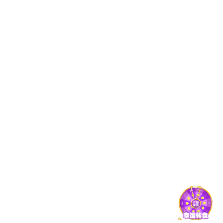
哥马利认为，如果球队能够保持当前状态，并借助此
次经验继续改进战术，将有机会冲击更高目标。而这
种积极态度不仅来自于成绩，更来源于队伍内部团结
与信任感增强。
同时，在接下来的训练和备战中，教练组和队员们还
需要不断分析自身不足，以确保不会因一时之功而沾
沾自喜。他们必须保持谦逊，通过实战检验来验证自
己战术体系及执行力。同时，要继续关注不同位置上
的人员配置，以便用最佳状态迎接每一场挑战。
总之，“蒙哥马利感激裁判团队精准判罚 国安获得应
得点球机会”这一事件，不仅体现出裁判执法的重要
性，更加深刻地反映出团队精神与合作意识。同时，
它还引导我们思考如何在逆境中寻找突破，与此同