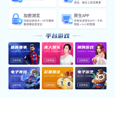
不公正或误判的问题都可能引发广泛争议。因此，有
效且专业的裁判执法是推动联赛健康发展的重要保
障。
2、对球队士气的影响
获得点球机会无疑提升了北京国安全队上下的士气。
在经历一段时间的不顺之后，这次成功罚入点球让队
员们重拾信心。蒙哥马利表示，这样一次关键时刻所
带来的积极情绪，可以极大地增强球队凝聚力，为未
来比赛打下良好的基础。
值得注意的是，一支球队在逆境中能够迎难而上，是
与团队士气密切相关。这个进球不仅仅是增加了一
分，而是给予了每位队员更多自信，让他们相信自己
的实力，同时也促进了彼此之间更加紧密合作。这种