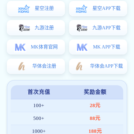
在最近的一场激烈比赛中，北京国安的主教练蒙哥马
利对裁判团队的精准判罚表示感激，特别是球队获得
了一次应得的点球机会。这一决定不仅影响了比赛的
结果，更为国安在接下来的赛季增添了信心。本文将
从四个方面详细探讨这一事件的重要性，包括裁判判
罚的公正性、对球队士气的影响、对比赛结果的影响
以及未来展望。通过这些方面，我们可以更深入地理
解这一事件对于北京国安及整个联赛的意义。
1、裁判判罚的公正性
在足球比赛中，裁判的角色至关重要，他们负责维护