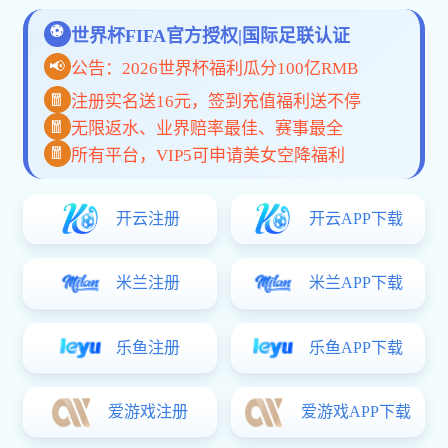
手机App
网页版
字母哥倾向留在东部强队若推
动交易或将加盟热火
2026-06-11 12:55
27 次阅读
首页
/
体育热讯