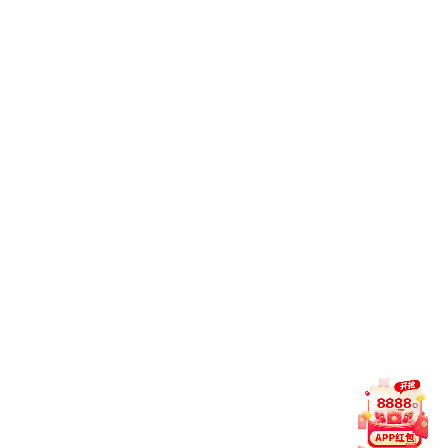
上一篇：
骑士计划明年引进字母哥与詹姆斯…
下一篇：
米兰本周四启动封闭集训莫德里奇
延伸阅读